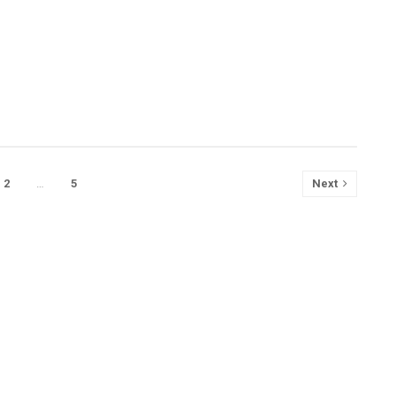
2
…
5
Next