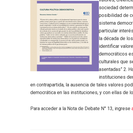
sociedad determ
posibilidad de c
sistema democrá
particular interé
la década de los
identificar val
democráticos est
culturales que 
asentadas” 2. Ha
instituciones de
en contrapartida, la ausencia de tales valores podr
democrática en las instituciones, y con ellas de 
Para acceder a la Nota de Debate N° 13, ingrese