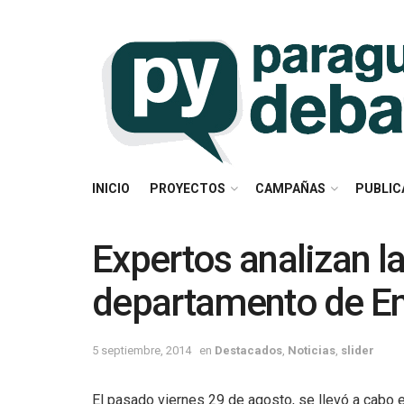
INICIO
PROYECTOS
CAMPAÑAS
PUBLIC
Expertos analizan l
departamento de E
5 septiembre, 2014
en
Destacados
,
Noticias
,
slider
El pasado viernes 29 de agosto, se llevó a cabo 