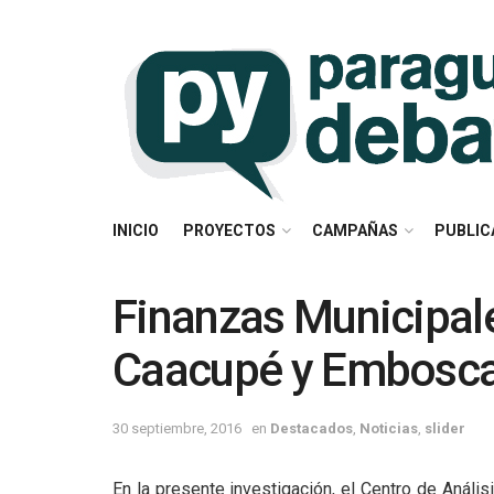
INICIO
PROYECTOS
CAMPAÑAS
PUBLIC
Finanzas Municipal
Caacupé y Embosc
30 septiembre, 2016
en
Destacados
,
Noticias
,
slider
En la presente investigación, el Centro de Anál