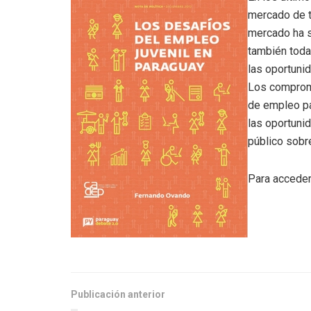
mercado de t
mercado ha si
también toda
las oportuni
Los compromi
de empleo pa
las oportuni
público sobr
Para acceder 
Publicación anterior