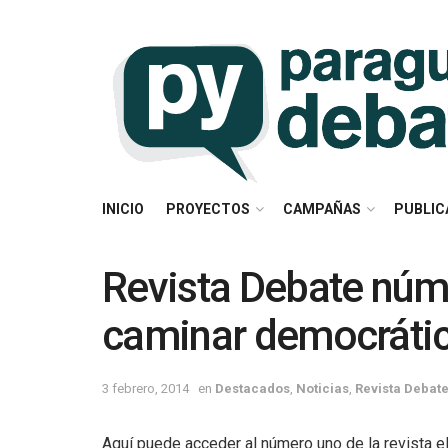
INICIO
PROYECTOS
CAMPAÑAS
PUBLIC
Revista Debate núm
caminar democráti
3 febrero, 2014
en
Destacados
,
Noticias
,
Revista Debat
Aquí puede acceder al número uno de la revista e